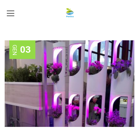
03
GEN