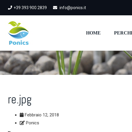
+39 393 900 2839
info@ponics.it
HOME
PERCH
re.jpg
Febbraio 12, 2018
Ponics