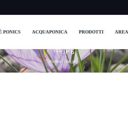
É PONICS
ACQUAPONICA
PRODOTTI
AREA
re.jpg
Home
re.jpg