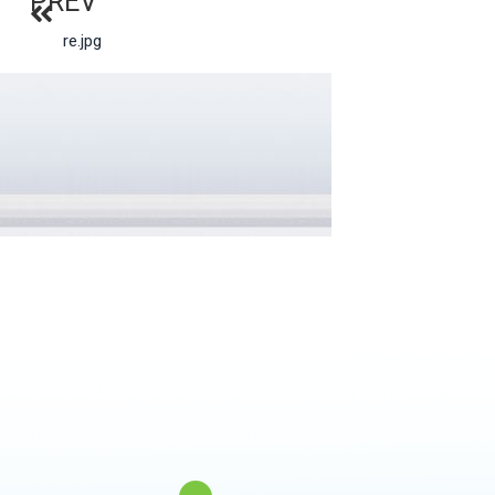
PREV
re.jpg