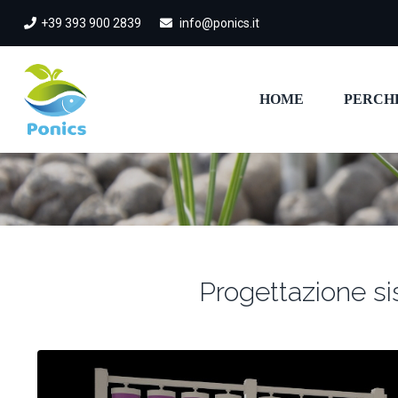
+39 393 900 2839
info@ponics.it
HOME
PERCH
Progettazione s