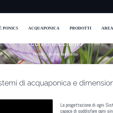
É PONICS
ACQUAPONICA
PRODOTTI
AREA
come facciamo
Home
come facciamo
istemi di acquaponica e dimensio
La progettazione di ogni Sis
capace di soddisfare ogni sin