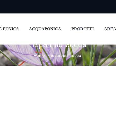
É PONICS
ACQUAPONICA
PRODOTTI
AREA
risparmio-acqua
Home
risparmio-acqua