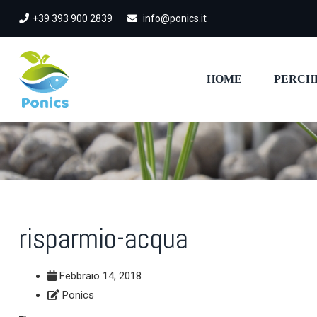
+39 393 900 2839
info@ponics.it
HOME
PERCH
risparmio-acqua
Febbraio 14, 2018
Ponics